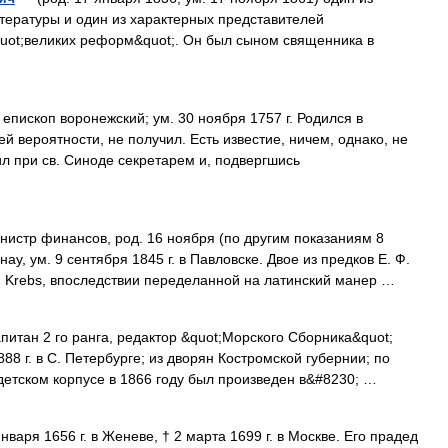
тературы и один из характерных представителей
quot;великих реформ&quot;. Он был сыном священника в
епископ воронежский; ум. 30 ноября 1757 г. Родился в
й вероятности, не получил. Есть известие, ничем, однако, не
л при св. Синоде секретарем и, подвергшись
истр финансов, род. 16 ноября (по другим показаниям 8
нау, ум. 9 сентября 1845 г. в Павловске. Двое из предков Е. Ф.
 Krebs, впоследствии переделанной на латинский манер …
питан 2 го ранга, редактор &quot;Морского Сборника&quot;
888 г. в С. Петербурге; из дворян Костромской губернии; по
адетском корпусе в 1866 году был произведен в&#8230; …
нваря 1656 г. в Женеве, † 2 марта 1699 г. в Москве. Его прадед