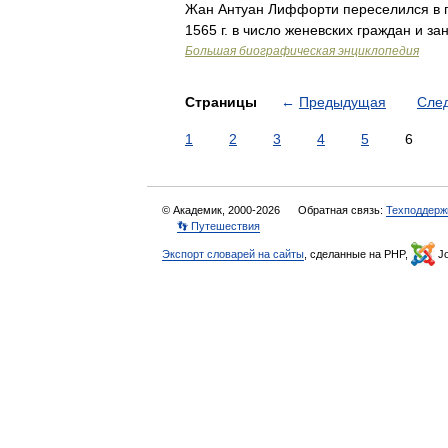
Жан Антуан Лиффорти переселился в по
1565 г. в число женевских граждан и 
Большая биографическая энциклопедия
Страницы
←
Предыдущая
Сле
1
2
3
4
5
6
© Академик, 2000-2026
Обратная связь:
Техподдерж
👣 Путешествия
Экспорт словарей на сайты
, сделанные на PHP,
Jo