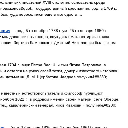
ольничьих писателей XVIII столетия, основатель среди
овоженов&quot;, государственный крестьянин, род. в 1709 г.,
одубье, куда переселился еще в молодости …
аевич
— род. 5 го ноября 1788 г. ум. 25 го января 1850 г.
 молдаванских выходцев, внук дипломата сатирика князя
вросия Зертиса Каменского. Дмитрий Николаевич был сыном
ая 1794 г., внук Петра Вас. Ч. и сын Якова Петровича, в
 и остался на руках своей тетки, дочери известного историка
ими детьми кн. Д. М. Щербатова Чаадаев получил&#8230; …
известный естествоиспытатель и философ публицист
ноября 1822 г., в родовом имении своей матери, селе Оберце,
 отец, кавалерийский генерал, Яков Иванович, получил&#8230;
ич
— (род. 17 января 1836, ум. 17 ноября 1861) один из