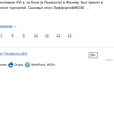
ловине XVI в. из Кони (в Пьемонте) в Женеву, был принят в
занялся торговлей. Сыновья этого Лиффорти&#8230; …
дующая
→
7
8
9
10
11
12
13
ка
,
Реклама на сайте
18+
omla,
Drupal,
WordPress, MODx.