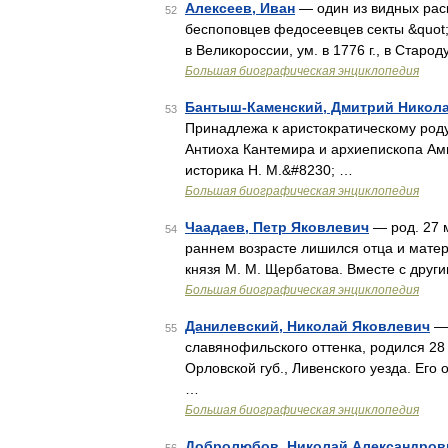
Алексеев, Иван
— один из видных раск
52
беспоповцев федосеевцев секты &quot;н
в Великороссии, ум. в 1776 г., в Стар
Большая биографическая энциклопедия
Бантыш-Каменский, Дмитрий Никол
53
Принадлежа к аристократическому роду
Антиоха Кантемира и архиепископа Ам
историка Н. М.&#8230; …
Большая биографическая энциклопедия
Чаадаев, Петр Яковлевич
— род. 27 м
54
раннем возрасте лишился отца и матери
князя М. М. Щербатова. Вместе с друг
Большая биографическая энциклопедия
Данилевский, Николай Яковлевич
— 
55
славянофильского оттенка, родился 28 
Орловской губ., Ливенского уезда. Его
…
Большая биографическая энциклопедия
Добролюбов, Николай Александров