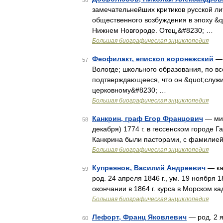
56
замечательнейших критиков русской ли
общественного возбуждения в эпоху &
Нижнем Новгороде. Отец,&#8230; …
Большая биографическая энциклопедия
Феофилакт, епископ воронежский
— 
57
Вологде; школьного образования, по все
подтверждающееся, что он &quot;служи
церковному&#8230; …
Большая биографическая энциклопедия
Канкрин, граф Егор Францович
— мин
58
декабря) 1774 г. в гессенском городе Га
Канкрина были пасторами, с фамилией
Большая биографическая энциклопедия
Купреянов, Василий Андреевич
— ка
59
род. 24 апреля 1846 г., ум. 19 ноября 1
окончании в 1864 г. курса в Морском к
Большая биографическая энциклопедия
Лефорт, Франц Яковлевич
— род. 2 я
60