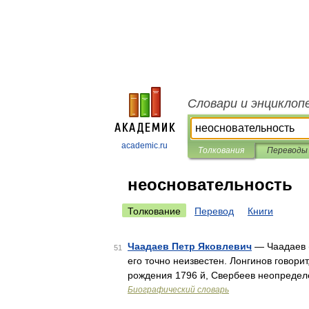
Словари и энциклоп
academic.ru
Толкования
Переводы
неосновательность
Толкование
Перевод
Книги
Чаадаев Петр Яковлевич
— Чаадаев (
51
его точно неизвестен. Лонгинов говорит
рождения 1796 й, Свербеев неопредел
Биографический словарь